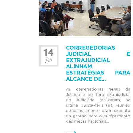
CORREGEDORIAS
14
JUDICIAL E
jul
EXTRAJUDICIAL
ALINHAM
ESTRATÉGIAS PARA
ALCANCE DE...
As corregedorias gerais da
Justiça e do foro extrajudicial
do Judiciário realizaram, na
última quinta-feira (9), reunião
de planejamento e alinhamento
da gestão para o cumprimento
das metas nacionais...