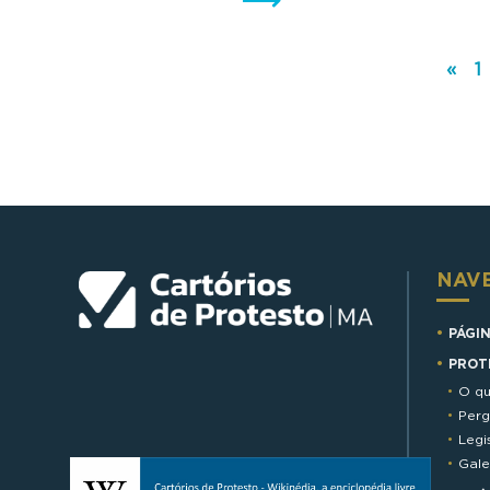
«
1
NAV
PÁGIN
PROT
O qu
Perg
Legi
Gale