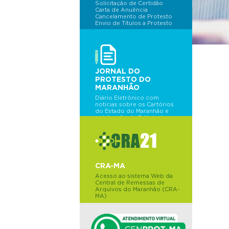
Solicitação de Certidão
Carta de Anuência
Cancelamento de Protesto
Envio de Títulos a Protesto
JORNAL DO
PROTESTO DO
MARANHÃO
Diário Eletrônico com
notícias sobre os Cartórios
do Estado do Maranhão e
publicação de Editais de
Protesto do dia.
CRA-MA
Acesso ao sistema Web da
Central de Remessas de
Arquivos do Maranhão (CRA-
MA)