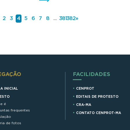
2
3
4
5
6
7
8
...
381
382
»
EGAÇÃO
FACILIDADES
A INICIAL
CENPROT
ESTO
EDITAIS DE PROTESTO
e é
CRA-MA
untas frequentes
CONTATO CENPROT-MA
slação
ria de fotos