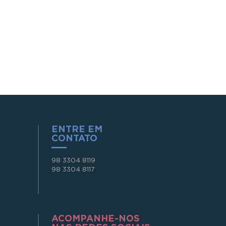
ENTRE EM
CONTATO
98 3304 8119
98 3304 8117
ACOMPANHE-NOS