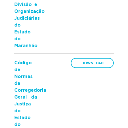
Divisão e
Organização
Judiciárias
do
Estado
do
Maranhão
Código
de
Normas
da
Corregedoria
Geral da
Justiça
do
Estado
do