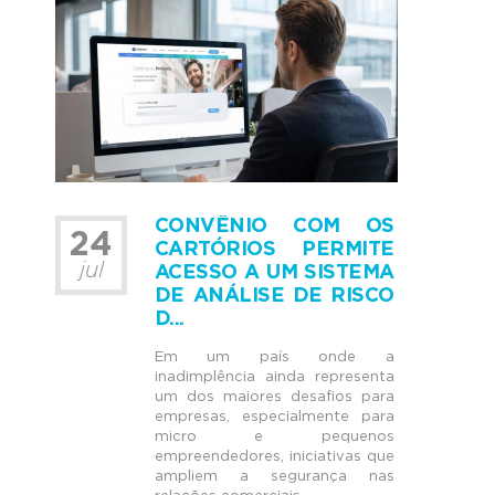
CONVÊNIO COM OS
24
CARTÓRIOS PERMITE
jul
ACESSO A UM SISTEMA
DE ANÁLISE DE RISCO
D...
Em um país onde a
inadimplência ainda representa
um dos maiores desafios para
empresas, especialmente para
micro e pequenos
empreendedores, iniciativas que
ampliem a segurança nas