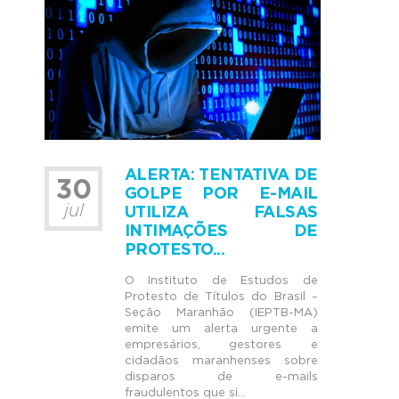
ALERTA: TENTATIVA DE
30
GOLPE POR E-MAIL
jul
UTILIZA FALSAS
INTIMAÇÕES DE
PROTESTO...
O Instituto de Estudos de
Protesto de Títulos do Brasil –
Seção Maranhão (IEPTB-MA)
emite um alerta urgente a
empresários, gestores e
cidadãos maranhenses sobre
disparos de e-mails
fraudulentos que si...