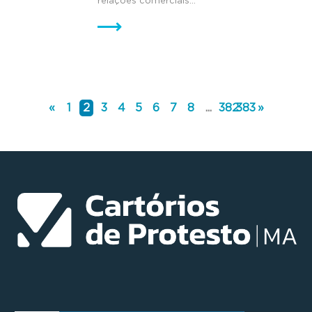
relações comerciais...
«
1
2
3
4
5
6
7
8
...
382
383
»