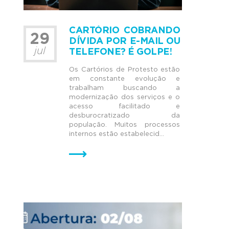
CARTÓRIO COBRANDO
29
DÍVIDA POR E-MAIL OU
jul
TELEFONE? É GOLPE!
Os Cartórios de Protesto estão
em constante evolução e
trabalham buscando a
modernização dos serviços e o
acesso facilitado e
desburocratizado da
população. Muitos processos
internos estão estabelecid...