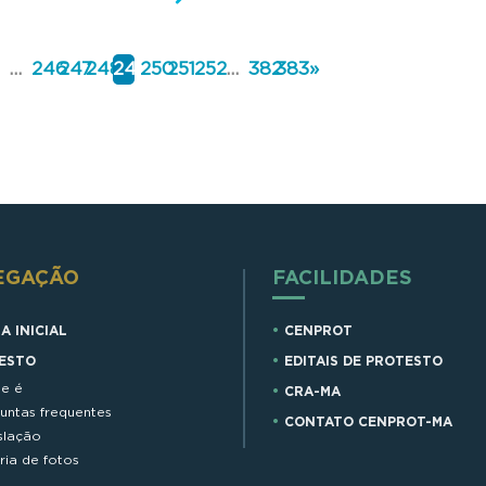
...
246
247
248
249
250
251
252
...
382
383
»
EGAÇÃO
FACILIDADES
A INICIAL
CENPROT
ESTO
EDITAIS DE PROTESTO
e é
CRA-MA
untas frequentes
CONTATO CENPROT-MA
slação
ria de fotos