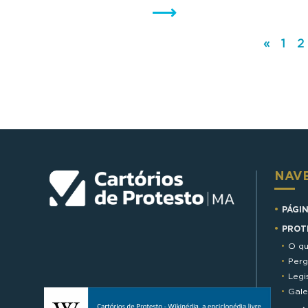
«
1
2
NAV
PÁGIN
PROT
O qu
Perg
Legi
Gale