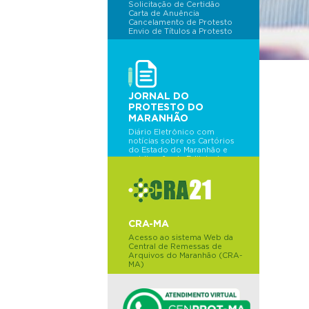
Solicitação de Certidão
Carta de Anuência
Cancelamento de Protesto
Envio de Títulos a Protesto
JORNAL DO
PROTESTO DO
MARANHÃO
Diário Eletrônico com
notícias sobre os Cartórios
do Estado do Maranhão e
publicação de Editais de
Protesto do dia.
CRA-MA
Acesso ao sistema Web da
Central de Remessas de
Arquivos do Maranhão (CRA-
MA)