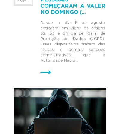
PESSOAIS
COMEÇARAM A VALER
NO DOMINGO (...
Desde o dia 1º de agosto
entraram em vigor os artigos
52, 53 e 54 da Lei Geral de
Proteção de Dados (LGPD).
Esses dispositivos tratam das
multas e demais sanções
administrativas que a
Autoridade Nacio...