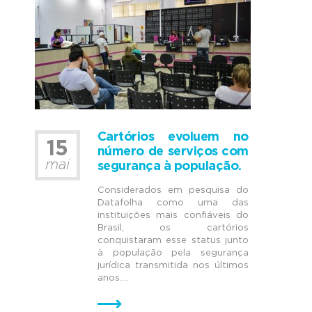
Cartórios evoluem no
15
número de serviços com
mai
segurança à população.
Considerados em pesquisa do
Datafolha como uma das
instituições mais confiáveis do
Brasil, os cartórios
conquistaram esse status junto
à população pela segurança
jurídica transmitida nos últimos
anos....