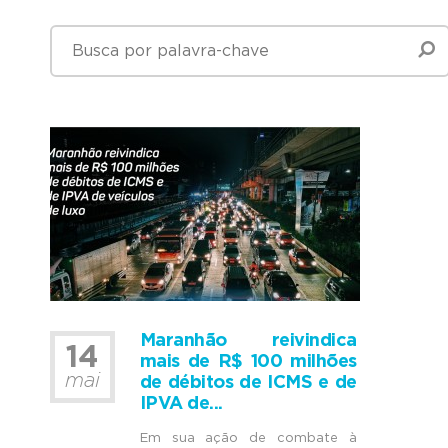
Maranhão reivindica
14
mais de R$ 100 milhões
mai
de débitos de ICMS e de
IPVA de...
Em sua ação de combate à