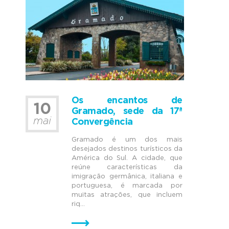
Os encantos de
10
Gramado, sede da 17ª
mai
Convergência
Gramado é um dos mais
desejados destinos turísticos da
América do Sul. A cidade, que
reúne características da
imigração germânica, italiana e
portuguesa, é marcada por
muitas atrações, que incluem
riq...