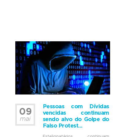
Pessoas com Dívidas
09
vencidas continuam
mai
sendo alvo do Golpe do
Falso Protest...
Estelionatários continuam