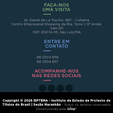
FAÇA-NOS
UMA VISITA
Av. Daniel de La Touche, 987 - Cohama
Centro Empresarial Shopping da Ilha, Torre 1, 12º Andar,
Sala 1211
CEP: 65074-115, São Luís/MA
ENTRE EM
CONTATO
98 3304 8119
98 3304 8117
ACOMPANHE-NOS
NAS REDES SOCIAIS
Copyright © 2026 IEPTBMA - Instituto de Estudo de Protesto de
Títulos do Brasil | Seção Maranhão
- Todos os direitos reservados
Desenvolvido pela
®